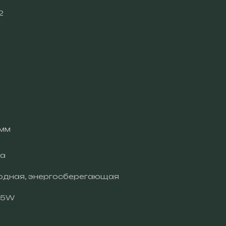
2
 мм
ка
иодная, энергосберегающая
15W