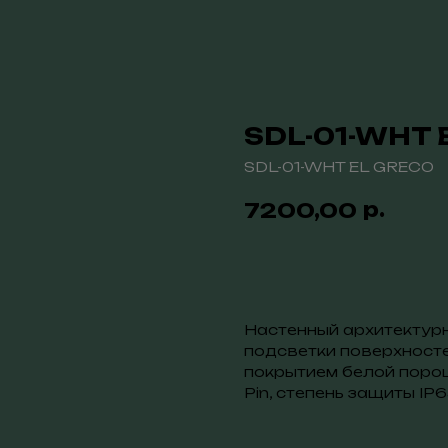
SDL-01-WHT 
SDL-01-WHT EL GRECO
р.
7200,00
Купить
Настенный архитектурн
подсветки поверхностей
покрытием белой порошк
Pin, степень защиты IP