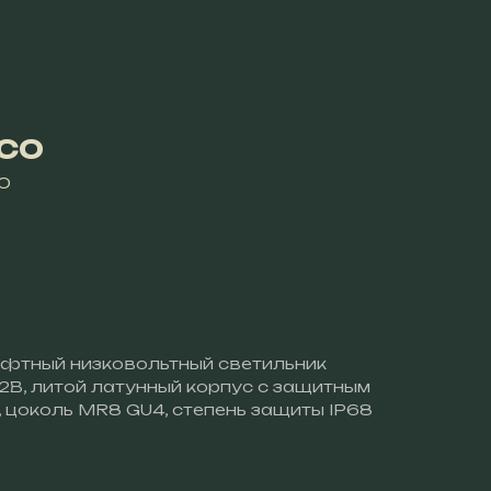
ECO
CO
фтный низковольтный светильник
12В, литой латунный корпус с защитным
м, цоколь MR8 GU4, степень защиты IP68