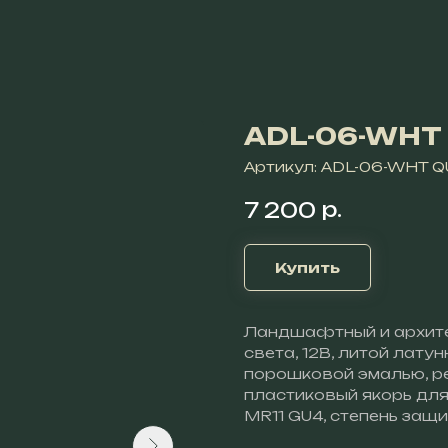
ADL-06-WHT
Артикул:
ADL-06-WHT 
р.
7 200
Купить
Ландшафтный и архите
света, 12В, литой лату
порошковой эмалью, ре
пластиковый якорь для 
MR11 GU4, степень защи