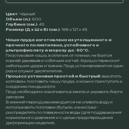
Цвет
: Чёрный
Объем (л.)
: 600
Глубина (см.)
: 45
Размер (Д х Ш х В) (см.)
: 198 x 121 x 45
Чаша пруда изготовлена из утолщенного и
прочного полиэтилена, устойчивого к
ультрафиолету и морозу до -50°С.
Пластиковая чаша, в отличие от пленки, не боится
корней деревьев и собачьих когтей. Хорошо переносит
небольшие удары и трение. Пруд устанавливается один
раз и служит десятилетия.
Процесс установки простой и быстрый
: выкопать
котлован, поставить чашу пруда, и можно приступать к
созданию ландшафта
Пруд необходимо закапывать в землю и укрывать борта
декором
В зимний период рекомендуется не сливать воду и
использовать поплавки (бутыли, канистры)–
распределять по поверхности воды (для поддержания
нормального давления и с целью предотвращения
деформации изделия).