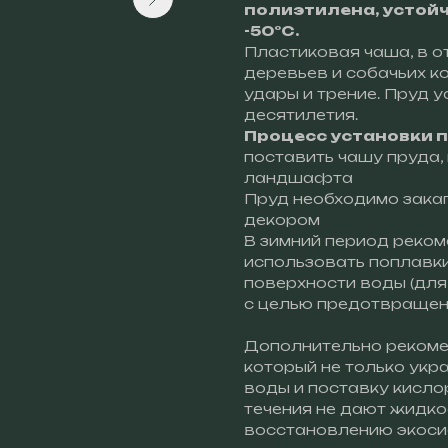
полиэтилена, устойч
-50°С.
Пластиковая чаша, в от
деревьев и собачьих к
удары и трение. Пруд 
десятилетия.
Процесс установки 
поставить чашу пруда,
ландшафта
Пруд необходимо закап
декором
В зимний период реком
использовать поплавки
поверхности воды (дл
с целью предотвращен
Дополнительно рекоме
который не только укр
воды и поставку кисло
течения не дают жидко
восстановлению экос