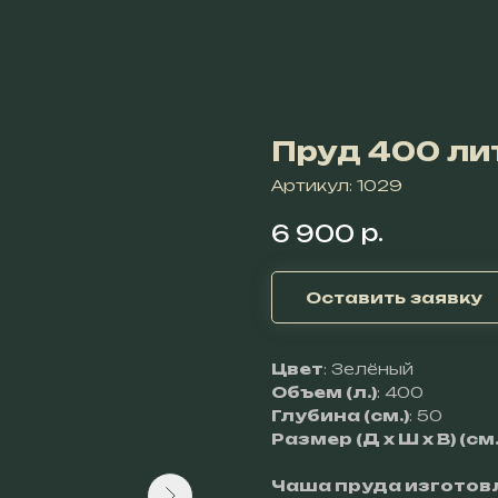
Пруд 400 ли
Артикул:
1029
р.
6 900
Оставить заявку
Цвет
: Зелёный
Объем (л.)
: 400
Глубина (см.)
: 50
Размер (Д х Ш х В) (см.
Чаша пруда изготов