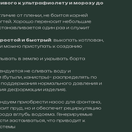
ивого к ультрафиолету и морозу до
личие от пленки, не боится корней
огтей. Хорошо переносит небольшие
устанавливается один раз и служит
простой и быстрый
: выкопать котлован,
 и можно приступать к созданию
ывать в землю и укрывать борта
ендуется не сливать воду и
 (бутыли, канистры)– распределять по
я поддержания нормального давления и
ия деформации изделия).
ндуем приобрести насос для фонтана,
асит пруд, но и обеспечит рециркуляцию
рода вглубь водоема. Генерируемые
сти застаиваться, что приводит к
истемы